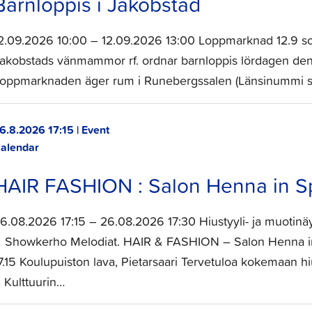
Barnloppis i Jakobstad
2.09.2026 10:00 – 12.09.2026 13:00 Loppmarknad 12.9 som r
akobstads vänmammor rf. ordnar barnloppis lördagen den 
oppmarknaden äger rum i Runebergssalen (Länsinummi sko
6.8.2026 17:15 | Event
alendar
HAIR FASHION : Salon Henna in Sp
6.08.2026 17:15 – 26.08.2026 17:30 Hiustyyli- ja muotinä
 Showkerho Melodiat. HAIR & FASHION – Salon Henna in S
7.15 Koulupuiston lava, Pietarsaari Tervetuloa kokemaan hi
 Kulttuurin…