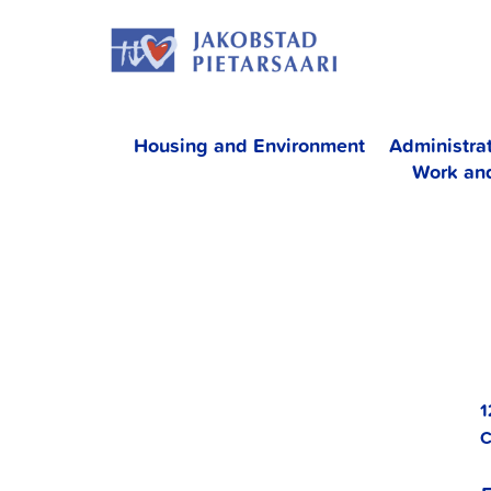
Skip
JAKOBS
to
content
Housing and Environment
Administra
Work an
1
C