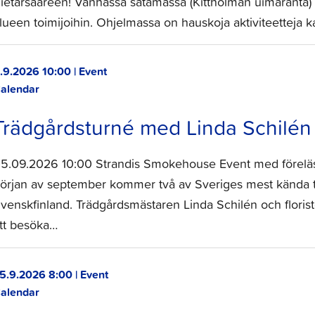
ietarsaareen! Vanhassa satamassa (Kittholman uimaranta) 
lueen toimijoihin. Ohjelmassa on hauskoja aktiviteetteja k
.9.2026 10:00 | Event
alendar
Trädgårdsturné med Linda Schilén 
5.09.2026 10:00 Strandis Smokehouse Event med föreläsnin
örjan av september kommer två av Sveriges mest kända trä
venskfinland. Trädgårdsmästaren Linda Schilén och flori
tt besöka…
5.9.2026 8:00 | Event
alendar