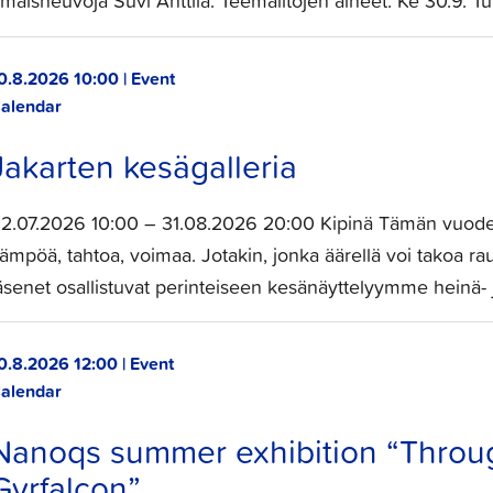
maisneuvoja Suvi Anttila. Teemailtojen aiheet: Ke 30.9. T
0.8.2026 10:00 | Event
alendar
Jakarten kesägalleria
2.07.2026 10:00 – 31.08.2026 20:00 Kipinä Tämän vuoden
ämpöä, tahtoa, voimaa. Jotakin, jonka äärellä voi takoa rau
äsenet osallistuvat perinteiseen kesänäyttelyymme heinä- 
0.8.2026 12:00 | Event
alendar
Nanoqs summer exhibition “Throug
Gyrfalcon”