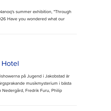
Nanoq's summer exhibition, "Through
8.2026 Have you wondered what our
 Hotel
céshowerna på Jugend i Jakobstad är
 färgsprakande musikmysterium i bästa
ah Nedergård, Fredrik Furu, Philip