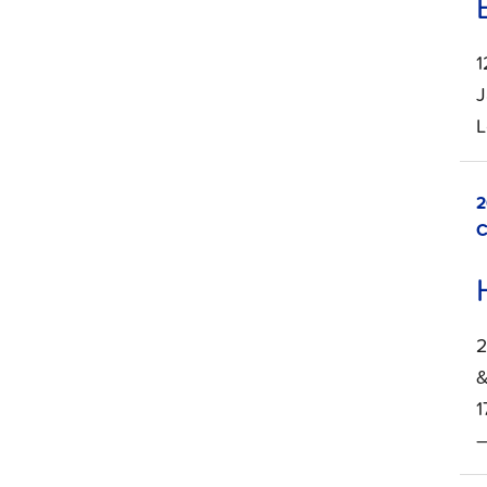
1
J
L
2
C
2
&
1
–