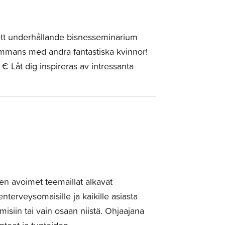
tt underhållande bisnesseminarium
lsammans med andra fantastiska kvinnor!
 Låt dig inspireras av intressanta
n avoimet teemaillat alkavat
terveysomaisille ja kaikille asiasta
amisiin tai vain osaan niistä. Ohjaajana