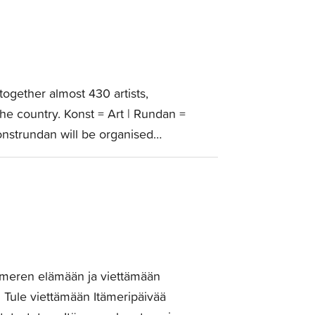
ogether almost 430 artists,
the country. Konst = Art | Rundan =
onstrundan will be organised…
ämeren elämään ja viettämään
. Tule viettämään Itämeripäivää