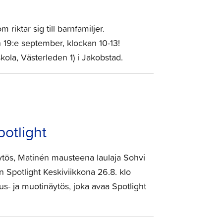
iktar sig till barnfamiljer.
19:e september, klockan 10-13!
la, Västerleden 1) i Jakobstad.
otlight
ytös, Matinén mausteena laulaja Sohvi
potlight Keskiviikkona 26.8. klo
us- ja muotinäytös, joka avaa Spotlight