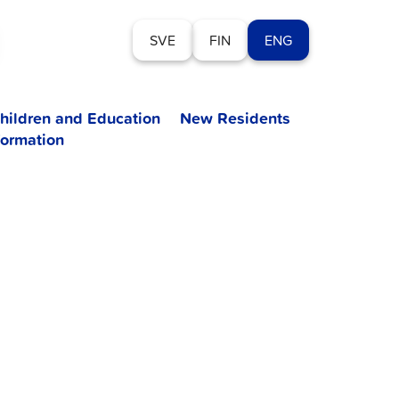
SVE
FIN
ENG
hildren and Education
New Residents
formation