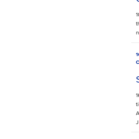
1
t
n
1
C
1
t
A
J