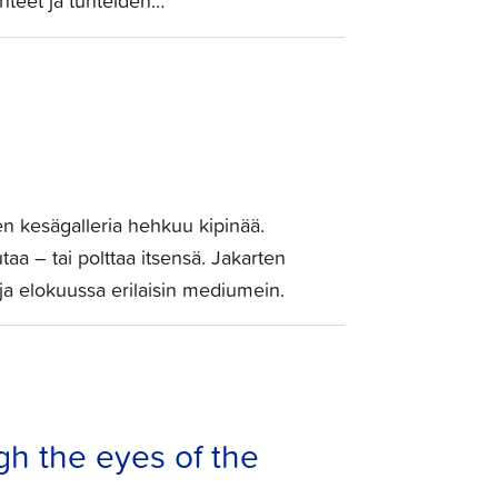
unteet ja tunteiden…
 kesägalleria hehkuu kipinää.
taa – tai polttaa itsensä. Jakarten
ja elokuussa erilaisin mediumein.
h the eyes of the