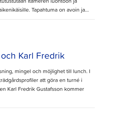
tutustutaan Itämeren luontoon ja
aikenikäisille. Tapahtuma on avoin ja…
och Karl Fredrik
g, mingel och möjlighet till lunch. I
dgårdsprofiler att göra en turné i
sten Karl Fredrik Gustafsson kommer