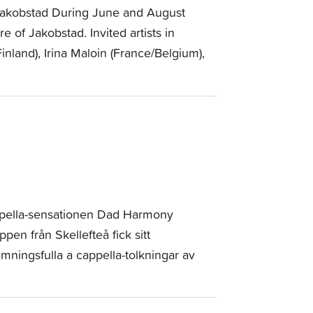
 Jakobstad During June and August
e of Jakobstad. Invited artists in
land), Irina Maloin (France/Belgium),
ppella-sensationen Dad Harmony
en från Skellefteå fick sitt
ämningsfulla a cappella-tolkningar av