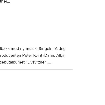
ether…
lbaka med ny musik. Singeln ”Aldrig
roducenten Peter Kvint (Darin, Albin
ebutalbumet ”Livsvittne” ,…