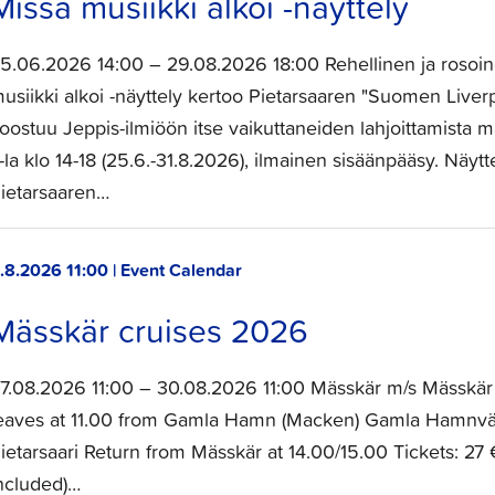
Missä musiikki alkoi -näyttely
5.06.2026 14:00 – 29.08.2026 18:00 Rehellinen ja rosoine
usiikki alkoi -näyttely kertoo Pietarsaaren "Suomen Liverp
oostuu Jeppis-ilmiöön itse vaikuttaneiden lahjoittamista mat
i-la klo 14-18 (25.6.-31.8.2026), ilmainen sisäänpääsy. Näytt
ietarsaaren…
.8.2026 11:00 | Event Calendar
Mässkär cruises 2026
7.08.2026 11:00 – 30.08.2026 11:00 Mässkär m/s Mässkär 
eaves at 11.00 from Gamla Hamn (Macken) Gamla Hamnv
ietarsaari Return from Mässkär at 14.00/15.00 Tickets: 27 €
ncluded)…