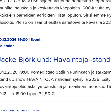
5.09.2026 18:00 Seinäjoen kaupunginorkesteri Oopperakirj
auniita, hauskoja ja koskettavia kappaleita 1600-luvulta ny
kaikkein parhaiden aarioiden” lista loputon. Siksi emme ky
leisöltä. Yleisö on saanut esittää aariatoiveita keväällä 20
0.12.2026 19:00 | Event
alendar
Jacke Björklund: Havaintoja -stand
0.12.2026 19:00 Komediatalo Satiirin kuninkaan ja sarkasm
tand up show HAVAINTOJA nähdään syksyllä 2026! Esity
avaintoja elämästä, ympäristöstä ja maailman menosta. Tät
0.12. klo 19.00 Lippu 34,90 €…