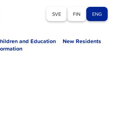
SVE
FIN
ENG
hildren and Education
New Residents
formation