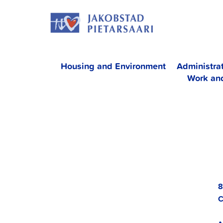
Skip
JAKOBS
to
content
Housing and Environment
Administra
Work an
8
C