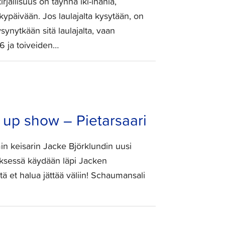
allisuus on täynnä iki-ihania,
kypäivään. Jos laulajalta kysytään, on
synytkään sitä laulajalta, vaan
26 ja toiveiden…
 up show – Pietarsaari
in keisarin Jacke Björklundin uusi
ksessä käydään läpi Jacken
ä et halua jättää väliin! Schaumansali