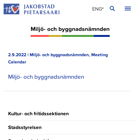
Skip
JAKOBSTAD
ENG
to
content
SVE
Miljö- och byggnadsnämnden
FIN
2.9.2022 | Miljö- och byggnadsnämnden, Meeting
Calendar
Miljö- och byggnadsnämnden
Kultur- och fritidssektionen
Stadsstyrelsen